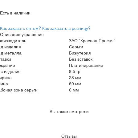
Есть в наличии
Как заказать оптом?
Как заказать в розницу?
Описание украшения
роизводитель
ЗАО "Красная Пресня"
ид изделия
Серьги
ид металла
Бижутерия
тавки
Без вставок
окрытие
Платинирование
с изделия
8.5 гр
ирина
23 мм
лина
69 мм
бочая зона серьги
6 мм
Вы также смотрели
Отзывы