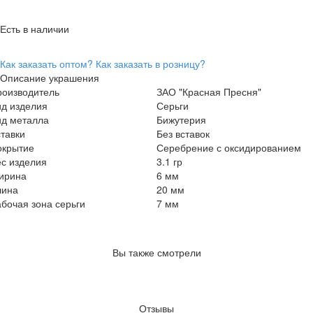
Есть в наличии
Как заказать оптом?
Как заказать в розницу?
Описание украшения
роизводитель
ЗАО "Красная Пресня"
ид изделия
Серьги
ид металла
Бижутерия
тавки
Без вставок
окрытие
Серебрение с оксидированием
с изделия
3.1 гр
ирина
6 мм
лина
20 мм
бочая зона серьги
7 мм
Вы также смотрели
Отзывы