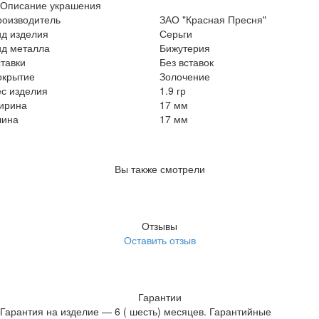
Описание украшения
роизводитель
ЗАО "Красная Пресня"
ид изделия
Серьги
ид металла
Бижутерия
тавки
Без вставок
окрытие
Золочение
с изделия
1.9 гр
ирина
17 мм
лина
17 мм
Вы также смотрели
Отзывы
Оставить отзыв
Гарантии
Гарантия на изделие — 6 ( шесть) месяцев. Гарантийные