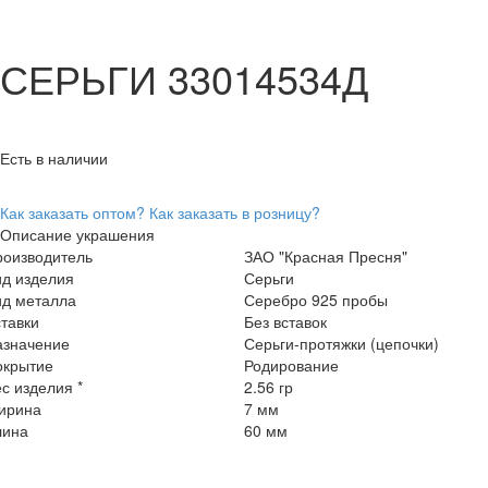
СЕРЬГИ 33014534Д
Есть в наличии
Как заказать оптом?
Как заказать в розницу?
Описание украшения
роизводитель
ЗАО "Красная Пресня"
ид изделия
Серьги
ид металла
Серебро 925 пробы
тавки
Без вставок
азначение
Серьги-протяжки (цепочки)
окрытие
Родирование
с изделия *
2.56 гр
ирина
7 мм
лина
60 мм